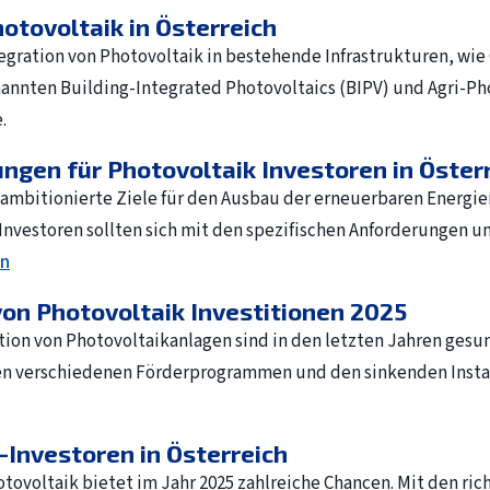
otovoltaik in Österreich
ntegration von Photovoltaik in bestehende Infrastrukturen, w
nnten Building-Integrated Photovoltaics (BIPV) und Agri-Pho
.
gen für Photovoltaik Investoren in Öster
mbitionierte Ziele für den Ausbau der erneuerbaren Energien 
Investoren sollten sich mit den spezifischen Anforderungen 
en
von Photovoltaik Investitionen 2025
ation von Photovoltaikanlagen sind in den letzten Jahren gesun
den verschiedenen Förderprogrammen und den sinkenden Instal
-Investoren in Österreich
tovoltaik bietet im Jahr 2025 zahlreiche Chancen. Mit den ric