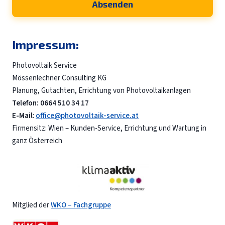
Absenden
e
s
s
e
Impressum:
*
Photovoltaik Service
Mössenlechner Consulting KG
Planung, Gutachten, Errichtung von Photovoltaikanlagen
Telefon: 0664 510 34 17
E-Mail
:
office@photovoltaik-service.at
Firmensitz: Wien – Kunden-Service, Errichtung und Wartung in
ganz Österreich
Mitglied der
WKO – Fachgruppe