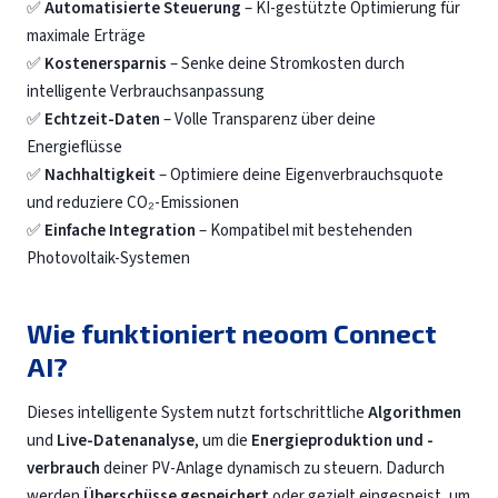
✅
Automatisierte Steuerung
– KI-gestützte Optimierung für
maximale Erträge
✅
Kostenersparnis
– Senke deine Stromkosten durch
intelligente Verbrauchsanpassung
✅
Echtzeit-Daten
– Volle Transparenz über deine
Energieflüsse
✅
Nachhaltigkeit
– Optimiere deine Eigenverbrauchsquote
und reduziere CO₂-Emissionen
✅
Einfache Integration
– Kompatibel mit bestehenden
Photovoltaik-Systemen
Wie funktioniert neoom Connect
AI?
Dieses intelligente System nutzt fortschrittliche
Algorithmen
und
Live-Datenanalyse
, um die
Energieproduktion und -
verbrauch
deiner PV-Anlage dynamisch zu steuern. Dadurch
werden
Überschüsse gespeichert
oder gezielt eingespeist, um