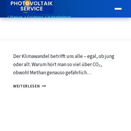
✓ Planung ✓ Errichtung ✓ Instandhaltung
Der Klimawandel betrifft uns alle – egal, ob jung
oder alt. Warum hört man so viel über CO₂,
obwohl Methan genauso gefährlich…
KLIMAWANDEL
WEITERLESEN
UND
PHOTOVOLTAIK.
CO₂
UND
METHAN:
URSACHEN,