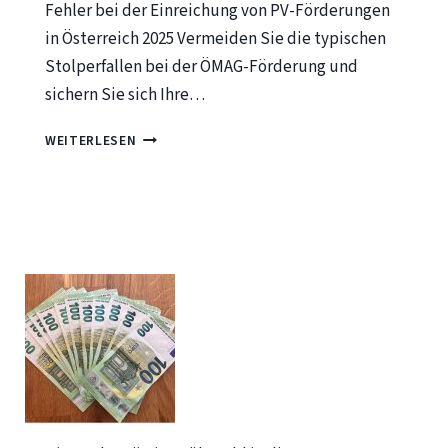
FOLGEN,
Fehler bei der Einreichung von PV-Förderungen
LÖSUNGEN
in Österreich 2025 Vermeiden Sie die typischen
UND
Stolperfallen bei der ÖMAG-Förderung und
DIE
sichern Sie sich Ihre…
ROLLE
DER
DIE
WEITERLESEN
SOLARENERGIE
10
HÄUFIGSTEN
FEHLER
BEI
DER
EINREICHUNG
VON
PV-
FÖRDERUNGEN
IN
ÖSTERREICH
2025