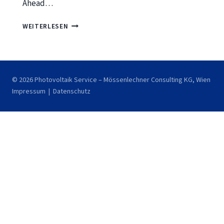
Ahead…
STROMPREISE
WEITERLESEN
ÖSTERREICH
2026:
DROHT
EIN
© 2026 Photovoltaik Service – Mössenlechner Consulting KG, Wien
ZWEITER
Impressum
|
Datenschutz
ENERGIEPREIS-
PEAK
–
UND
WAS
GEWERBEBETRIEBE
JETZT
TUN
MÜSSEN