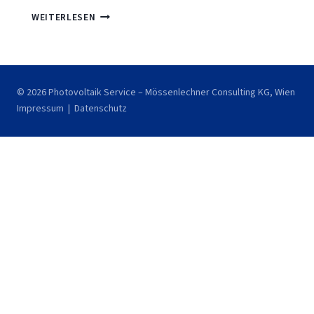
KLIMAPLAN
WEITERLESEN
IST
FERTIG
–
PHOTOVOLTAIK
© 2026 Photovoltaik Service – Mössenlechner Consulting KG, Wien
IST
Impressum
|
Datenschutz
FIX
DABEI