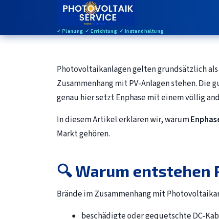
✓ Planung ✓ Errichtung ✓ Instandhaltung
Photovoltaikanlagen gelten grundsätzlich al
Zusammenhang mit PV‑Anlagen stehen. Die gute
genau hier setzt Enphase mit einem völlig an
In diesem Artikel erklären wir, warum
Enphase
Markt gehören.
🔍 Warum entstehen 
Brände im Zusammenhang mit Photovoltaikan
beschädigte oder gequetschte DC‑Kab