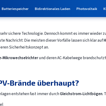
Batteriespeicher
Bidirektionales Laden
Photovoltaik
K
s sehr sichere Technologie. Dennoch kommt es immer wieder zu
 Nachricht: Die meisten dieser Vorfälle lassen sich klar auf
H
deren Sicherheitskonzept an.
‑Mikrowechselrichter
und deren AC‑Kabelwege brandschutzte
PV‑Brände überhaupt?
lagen entstehen fast immer durch
Gleichstrom‑Lichtbögen
. 
el