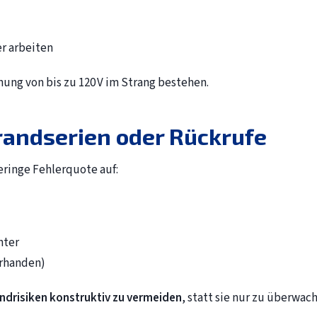
r arbeiten
ung von bis zu 120 V im Strang bestehen.
randserien oder Rückrufe
geringe Fehlerquote auf:
hter
orhanden)
ndrisiken konstruktiv zu vermeiden
, statt sie nur zu überwac