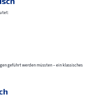
isch
utet:
agen geführt werden müssten – ein klassisches
ich