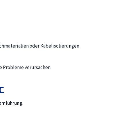
chmaterialien oder Kabelisolierungen
ie Probleme verursachen.
C
romführung
.