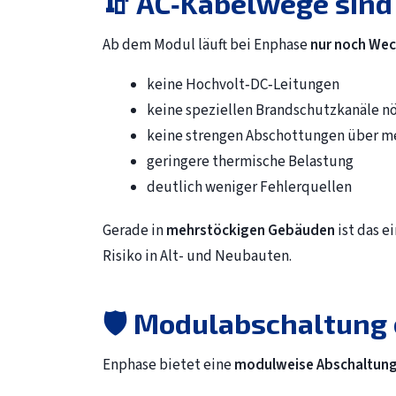
🧯 AC‑Kabelwege sind
Ab dem Modul läuft bei Enphase
nur noch We
keine Hochvolt‑DC‑Leitungen
keine speziellen Brandschutzkanäle nö
keine strengen Abschottungen über m
geringere thermische Belastung
deutlich weniger Fehlerquellen
Gerade in
mehrstöckigen Gebäuden
ist das e
Risiko in Alt- und Neubauten.
🛡️ Modulabschaltung 
Enphase bietet eine
modulweise Abschaltun